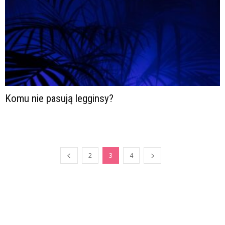
Komu nie pasują legginsy?
2
3
4