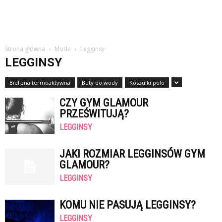
Strona główna
Moda
Legginsy
LEGGINSY
Bielizna termoaktywna
Buty do wody
Koszulki polo
CZY GYM GLAMOUR
PRZEŚWITUJĄ?
LEGGINSY
JAKI ROZMIAR LEGGINSÓW GYM
GLAMOUR?
LEGGINSY
KOMU NIE PASUJĄ LEGGINSY?
LEGGINSY