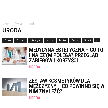
Strona główna
Uroda
URODA
Dom
Dzieci
Lifestyle
Moda
Moto
Praca
Sport
MEDYCYNA ESTETYCZNA – CO TO
I NA CZYM POLEGA? PRZEGLĄD
ZABIEGÓW I KORZYŚCI
URODA
ZESTAW KOSMETYKÓW DLA
MĘŻCZYZNY – CO POWINNO SIĘ W
NIM ZNALEŹĆ?
URODA