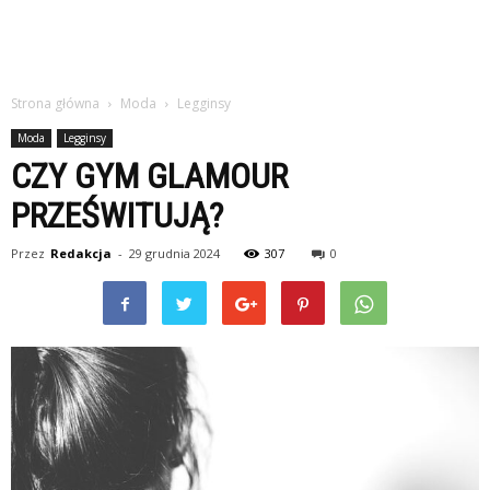
Strona główna
Moda
Legginsy
Moda
Legginsy
CZY GYM GLAMOUR
PRZEŚWITUJĄ?
Przez
Redakcja
-
29 grudnia 2024
307
0