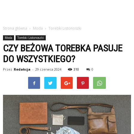
Strona główna
Moda
Torebki Listonoszki
Moda
Torebki Listonoszki
CZY BEŻOWA TOREBKA PASUJE
DO WSZYSTKIEGO?
Przez
Redakcja
-
29 czerwca 2024
310
0