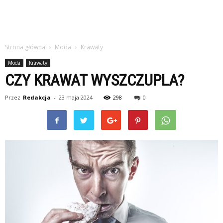
Strona główna
Moda
Krawaty
Moda
Krawaty
CZY KRAWAT WYSZCZUPLA?
Przez
Redakcja
-
23 maja 2024
298
0