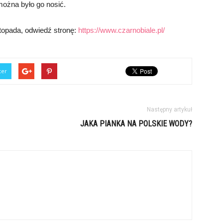
można było go nosić.
istopada, odwiedź stronę:
https://www.czarnobiale.pl/
ter
Następny artykuł
JAKA PIANKA NA POLSKIE WODY?