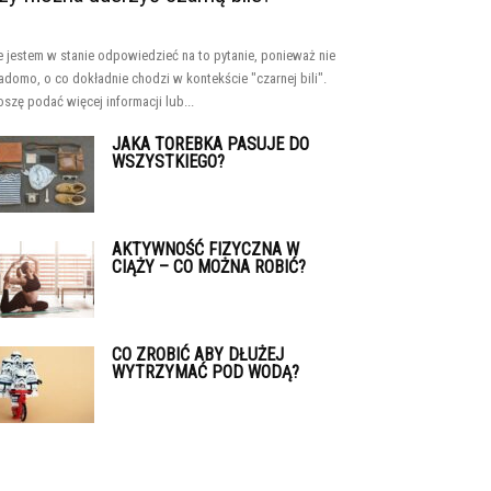
e jestem w stanie odpowiedzieć na to pytanie, ponieważ nie
adomo, o co dokładnie chodzi w kontekście "czarnej bili".
oszę podać więcej informacji lub...
JAKA TOREBKA PASUJE DO
WSZYSTKIEGO?
AKTYWNOŚĆ FIZYCZNA W
CIĄŻY – CO MOŻNA ROBIĆ?
CO ZROBIĆ ABY DŁUŻEJ
WYTRZYMAĆ POD WODĄ?