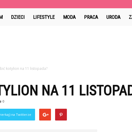
y.pl
M
DZIECI
LIFESTYLE
MODA
PRACA
URODA
Z
obić kotylion na 11 listopada?
TYLION NA 11 LISTOPA
0
ierkaj) na Twitterze