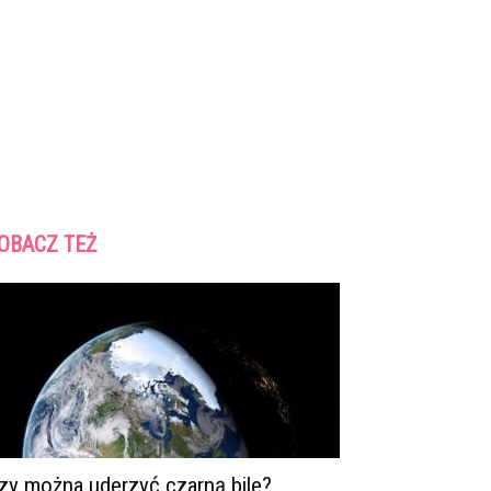
OBACZ TEŻ
zy można uderzyć czarną bile?