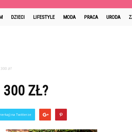
y.pl
M
DZIECI
LIFESTYLE
MODA
PRACA
URODA
Z
300 zł?
 300 ZŁ?
ierkaj) na Twitterze