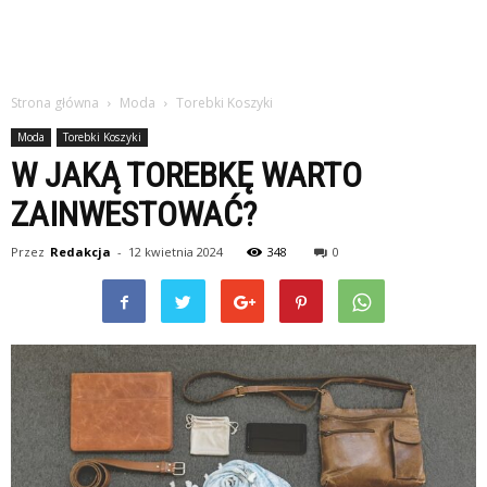
Strona główna
Moda
Torebki Koszyki
Moda
Torebki Koszyki
W JAKĄ TOREBKĘ WARTO
ZAINWESTOWAĆ?
Przez
Redakcja
-
12 kwietnia 2024
348
0