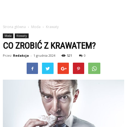
Strona główna
Moda
Krawaty
Moda
Krawaty
CO ZROBIĆ Z KRAWATEM?
Przez
Redakcja
-
1 grudnia 2024
521
0