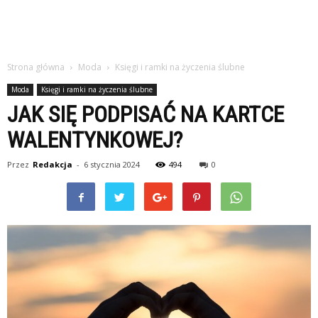
Strona główna
Moda
Księgi i ramki na życzenia ślubne
Moda
Księgi i ramki na życzenia ślubne
JAK SIĘ PODPISAĆ NA KARTCE
WALENTYNKOWEJ?
Przez
Redakcja
-
6 stycznia 2024
494
0