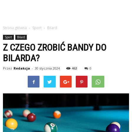
Strona główna
Sport
Bilard
Sport
Bilard
Z CZEGO ZROBIĆ BANDY DO
BILARDA?
Przez
Redakcja
-
30 stycznia 2024
463
0