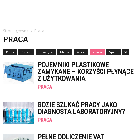
Strona główna
Praca
PRACA
Dom
Dzieci
Lifestyle
Moda
Moto
Praca
Sport
POJEMNIKI PLASTIKOWE
ZAMYKANE – KORZYŚCI PŁYNĄCE
Z UŻYTKOWANIA
PRACA
GDZIE SZUKAĆ PRACY JAKO
DIAGNOSTA LABORATORYJNY?
PRACA
PEŁNE ODLICZENIE VAT